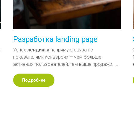
Разработка landing page
:
Успех
лендинга
напрямую связан с
показателями конверсии — чем больше
активных пользователей, тем выше продажи. ...
Подробнее